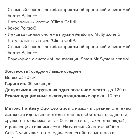
- Съемный чехол с антибактериальной пропиткой и системой
Thermo Balance
- Натуральный латекс "Clima Cell"®
- Кокос Politex®
- Инновационная система пружин Anatomic Multy Zone 5
- Натуральный латекс "Clima Cell"®
- Съемный чехол с антибактериальной пропиткой и системой
Thermo Balance
- Еврокаркас с системой вентиляции Smart Air System control
Жесткость:
средняя / выше средней
Высота:
20 см
Гарантия:
36 месяцев
Допустимая нагрузка на одно спальное место:
до 120 кг
Рекомендационные эксплуатационные сроки:
10 лет
Матрас Fantasy Duo Evolution
с низкой и средней степенью
жесткости идеально подходит для потребителей среднего и
хрупкого телосложения любого возраста, также для людей,
страдающих лишнимвесом. Натуральный латекс «Clima
Cell»® усиливает ортопедические свойства матраса и