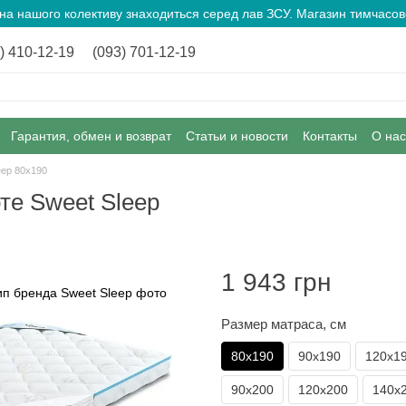
ина нашого колективу знаходиться серед лав ЗСУ. Магазин тимчас
) 410-12-19
(093) 701-12-19
Гарантия, обмен и возврат
Статьи и новости
Контакты
О нас
eep 80х190
те Sweet Sleep
1 943 грн
Размер матраса, см
80х190
90х190
120х1
90х200
120х200
140х