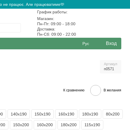
ово не працює. Але працюватиме🫶
График работы:
Магазин:
Пн-Пт: 09:00 - 18:00
Доставка:
Пн-Сб: 09:00 - 22:00
Вход
Рус
Артикул
n0571
К сравнению
В желания
90
140х190
150х190
160х190
180х190
80х200
200
150х200
160х200
180х200
115х190