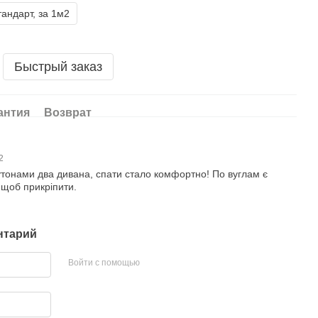
андарт, за 1м2
Быстрый заказ
антия
Возврат
12
тонами два дивана, спати стало комфортно! По вуглам є
 щоб прикріпити.
нтарий
Войти с помощью