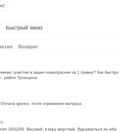
1м2
Быстрый заказ
антия
Возврат
имает цчастие в акции наматрасник за 1 гривну? Как быстро
в., район Троещина
. Оплата зручно, після отримання матраса.
:59
im 160х200. Високий, в міру жорсткий. Відчувається як ніби