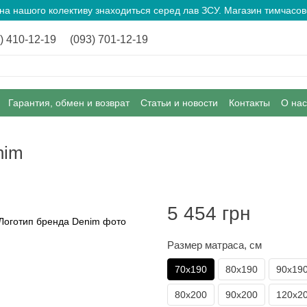
ина нашого колективу знаходиться серед лав ЗСУ. Магазин тимчас
) 410-12-19
(093) 701-12-19
Гарантия, обмен и возврат
Статьи и новости
Контакты
О нас
nim
5 454 грн
Размер матраса, см
70х190
80х190
90х19
80х200
90х200
120х2