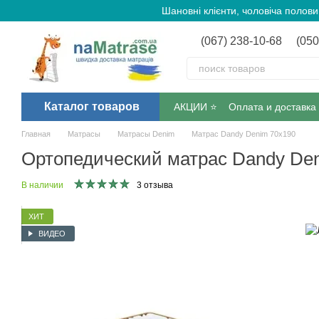
Перейти к основному контенту
Шановні клієнти, чоловіча полов
(067) 238-10-68
(050
Каталог товаров
АКЦИИ ⭐️
Оплата и доставка
Главная
Матрасы
Матрасы Denim
Матрас Dandy Denim 70х190
Ортопедический матрас Dandy De
В наличии
3 отзыва
ХИТ
ВИДЕО