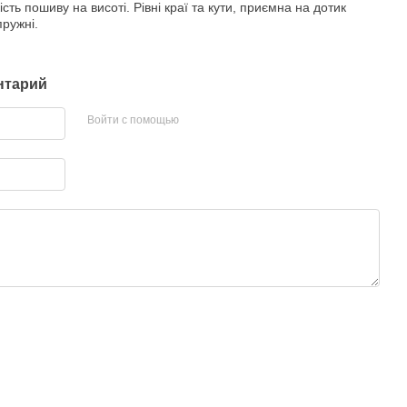
ість пошиву на висоті. Рівні краї та кути, приємна на дотик
пружні.
нтарий
Войти с помощью