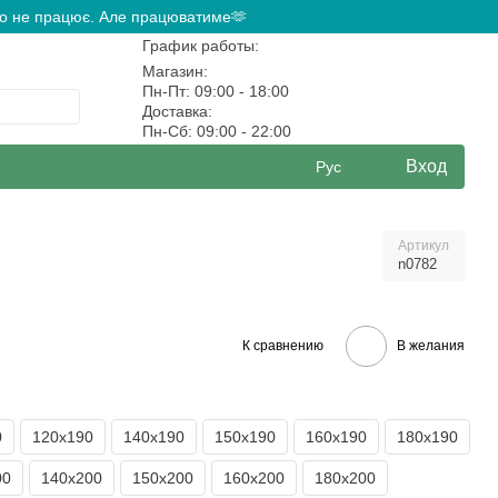
ово не працює. Але працюватиме🫶
График работы:
Магазин:
Пн-Пт: 09:00 - 18:00
Доставка:
Пн-Сб: 09:00 - 22:00
Вход
Рус
Артикул
n0782
К сравнению
В желания
0
120х190
140х190
150х190
160х190
180х190
00
140х200
150х200
160х200
180х200