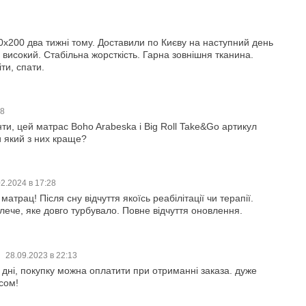
х200 два тижні тому. Доставили по Києву на наступний день
високий. Стабільна жорсткість. Гарна зовнішня тканина.
ти, спати.
58
ти, цей матрас Boho Arabeska і Big Roll Take&Go артикул
 який з них краще?
02.2024 в 17:28
атрац! Після сну відчуття якоїсь реабілітації чи терапії.
лече, яке довго турбувало. Повне відчуття оновлення.
о
28.09.2023 в 22:13
 дні, покупку можна оплатити при отриманні заказа. дуже
сом!