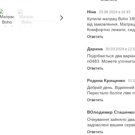
Ніна
20.08.2024 в 16:45
Купили матрац Boho 180
від замовлення. Матрац 
Комфортно лежати, сиді
Ответить
Дарина
30.03.2024 в 12:
Подобаються два варіан
n0483. Можете уточнити
Ответить
Родина Крищенко
01.
Добрий день. Відмінний м
Перестало боліти ліве п
Ответить
ВОлодимир Сташенк
Очікування зайняло два
задоволені вашим серві
Ответить