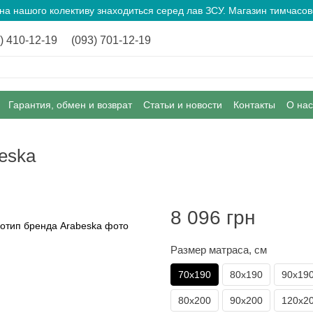
ина нашого колективу знаходиться серед лав ЗСУ. Магазин тимчас
) 410-12-19
(093) 701-12-19
Гарантия, обмен и возврат
Статьи и новости
Контакты
О нас
eska
8 096 грн
Размер матраса, см
70х190
80х190
90х19
80х200
90х200
120х2