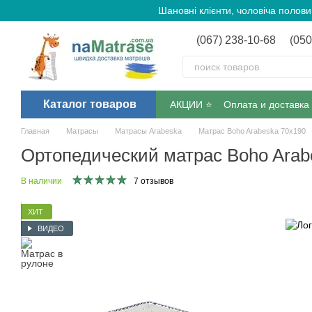
Перейти к основному контенту
Шановні клієнти, чоловіча полов
(067) 238-10-68
(050
Каталог товаров
АКЦИИ ⭐️
Оплата и доставка
Главная
Матрасы
Матрасы Arabeska
Матрас Boho Arabeska 70х190
Ортопедический матрас Boho Arab
В наличии
7 отзывов
ХИТ
ВИДЕО