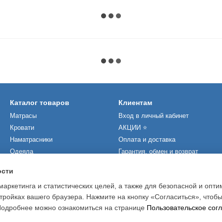
Каталог товаров
Клиентам
Матрасы
Вход в личный кабинет
Кровати
АКЦИИ ⭐️
Наматрасники
Оплата и доставка
Одеяла
Гарантия, обмен и возврат
Подушки
Статьи и новости
ости
Производители
Контакты
маркетинга и статистических целей, а также для безопасной и опт
О нас
тройках вашего браузера. Нажмите на кнопку «Согласиться», чтобы
 Подробнее можно ознакомиться на странице
Пользовательское сог