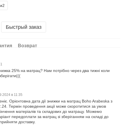
1м2
Быстрый заказ
антия
Возврат
41
знижка 25% на матрац? Нам потрібно через два тижні коли
берігати(((
9.2024 в 11:35
еніє. Орієнтовна дата дії знижки на матрац Boho Arabeska з
2.24. Термін проведення акції може скоротитися за умов
інчення матеріалів та складових до матрацу. Можемо
ріант передоплати за матрац зі зберіганням на складі до
 прийняти доставку.