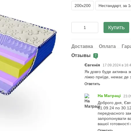
200х200
Нестандарт, за 
Купить
Доставка
Оплата
Гар
Отзывы
7
Євгенія
17.09.2024 в 16:
Як довго буде активна 
ліжко приїде, немає де з
Ответить
На Матраці
23.0
Доброго дня, Євг
01.09.24 по 30.1
передчасного зак
запропонувати ва
вашої готовності
Ответить