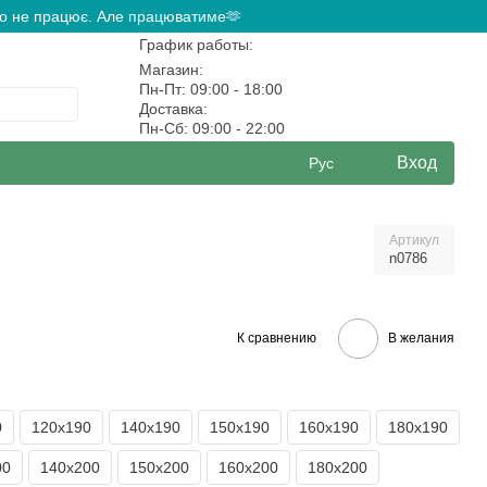
ово не працює. Але працюватиме🫶
График работы:
Магазин:
Пн-Пт: 09:00 - 18:00
Доставка:
Пн-Сб: 09:00 - 22:00
Вход
Рус
Артикул
n0786
К сравнению
В желания
0
120х190
140х190
150х190
160х190
180х190
00
140х200
150х200
160х200
180х200