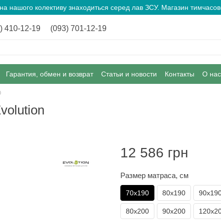
ина нашого колективу знаходиться серед лав ЗСУ. Магазин тимчас
) 410-12-19
(093) 701-12-19
Гарантия, обмен и возврат
Статьи и новости
Контакты
О нас
0
volution
12 586 грн
Размер матраса, см
70х190
80х190
90х19
80х200
90х200
120х2