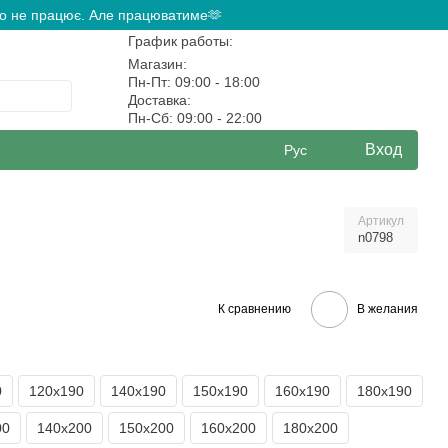
ово не працює. Але працюватиме🫶
График работы:
Магазин:
Пн-Пт: 09:00 - 18:00
Доставка:
Пн-Сб: 09:00 - 22:00
Вход
Рус
Артикул
n0798
К сравнению
В желания
0
120х190
140х190
150х190
160х190
180х190
00
140х200
150х200
160х200
180х200